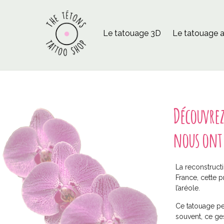
Le tatouage 3D
Le tatouage a
Découvrez
nous ont 
La reconstructi
France, cette 
l’aréole.
Ce tatouage per
souvent, ce ges