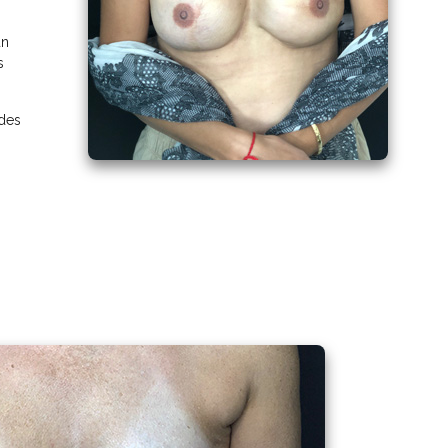
un
s
 des