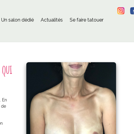
Un salon dédié
Actualités
Se faire tatouer
 qui
. En
e de
en